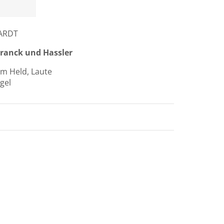
ARDT
Franck und Hassler
im Held, Laute
gel