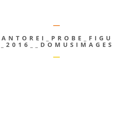
KANTOREI_PROBE_FIG
R_2016__DOMUSIMAGES