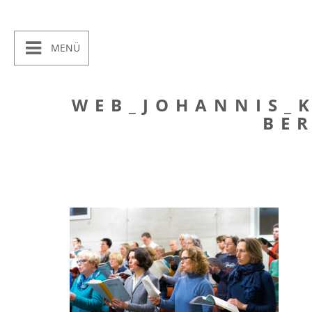
MENÜ
WEB_JOHANNIS_
BE